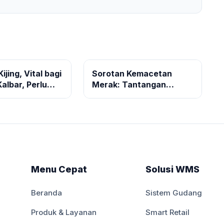
ijing, Vital bagi
Sorotan Kemacetan
albar, Perlu
Merak: Tantangan
 Logistik
Logistik dan Solusi
asi
Digitalisasi Bisnis
Menu Cepat
Solusi WMS
Beranda
Sistem Gudang
Produk & Layanan
Smart Retail