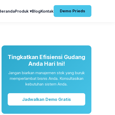
Demo Prieds
Beranda
Produk ▾
Blog
Kontak
Tingkatkan Efisiensi Gudang
Anda Hari Ini!
Jangan biarkan manajemen stok yang buruk
memperlambat bisnis Anda. Konsultasikan
kebutuhan sistem Anda.
Jadwalkan Demo Gratis