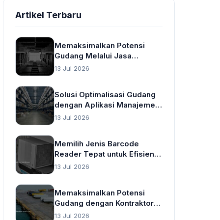
Artikel Terbaru
Memaksimalkan Potensi
Gudang Melalui Jasa
Pergudangan yang Cerdas
13 Jul 2026
Solusi Optimalisasi Gudang
dengan Aplikasi Manajemen
Gudang
13 Jul 2026
Memilih Jenis Barcode
Reader Tepat untuk Efisiensi
Operasional Gudang
13 Jul 2026
Memaksimalkan Potensi
Gudang dengan Kontraktor
Gudang
13 Jul 2026