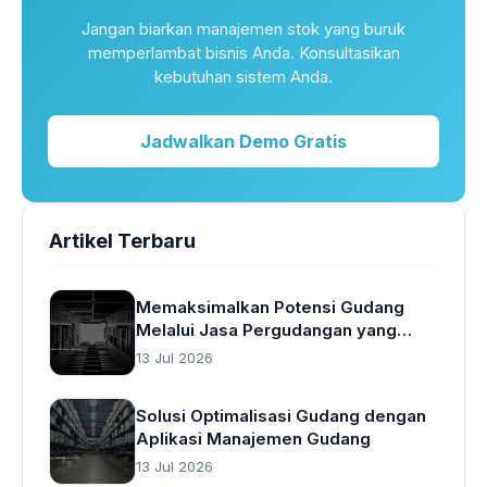
Jangan biarkan manajemen stok yang buruk
memperlambat bisnis Anda. Konsultasikan
kebutuhan sistem Anda.
Jadwalkan Demo Gratis
Artikel Terbaru
Memaksimalkan Potensi Gudang
Melalui Jasa Pergudangan yang
Cerdas
13 Jul 2026
Solusi Optimalisasi Gudang dengan
Aplikasi Manajemen Gudang
13 Jul 2026