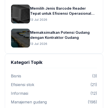
Memilih Jenis Barcode Reader
Tepat untuk Efisiensi Operasional
Gudang
13 Jul 2026
Memaksimalkan Potensi Gudang
dengan Kontraktor Gudang
13 Jul 2026
Kategori Topik
Bisnis
(3)
Efisiensi stok
(21)
Informasi
(12)
Manajemen gudang
(198)