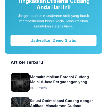
Tingkatkan Efisiensi Gudang
Anda Hari Ini!
Jangan biarkan manajemen stok yang buruk
memperlambat bisnis Anda. Konsultasikan
kebutuhan sistem Anda.
Jadwalkan Demo Gratis
Artikel Terbaru
Memaksimalkan Potensi Gudang
Melalui Jasa Pergudangan yang
Cerdas
13 Jul 2026
Solusi Optimalisasi Gudang dengan
Aplikasi Manajemen Gudang