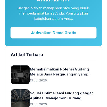
Jangan biarkan manajemen stok yang buruk
memperlambat bisnis Anda. Konsultasikan
kebutuhan sistem Anda.
Jadwalkan Demo Gratis
Artikel Terbaru
Memaksimalkan Potensi Gudang
Melalui Jasa Pergudangan yang
Cerdas
13 Jul 2026
Solusi Optimalisasi Gudang dengan
Aplikasi Manajemen Gudang
13 Jul 2026