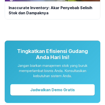
Inaccurate Inventory: Akar Penyebab Selisih
Stok dan Dampaknya
Tingkatkan Efisiensi Gudang
Anda Hari Ini!
Jangan biarkan manajemen stok yang buruk
memperlambat bisnis Anda. Konsultasikan
kebutuhan sistem Anda.
Jadwalkan Demo Gratis