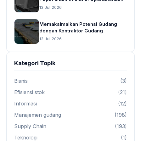
Gudang
13 Jul 2026
Memaksimalkan Potensi Gudang
dengan Kontraktor Gudang
13 Jul 2026
Kategori Topik
Bisnis
(3)
Efisiensi stok
(21)
Informasi
(12)
Manajemen gudang
(198)
Supply Chain
(193)
Teknologi
(1)