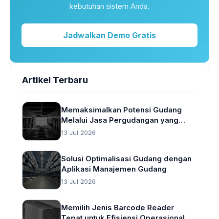
kebutuhan sistem Anda.
Jadwalkan Demo Gratis
Artikel Terbaru
Memaksimalkan Potensi Gudang
Melalui Jasa Pergudangan yang
Cerdas
13 Jul 2026
Solusi Optimalisasi Gudang dengan
Aplikasi Manajemen Gudang
13 Jul 2026
Memilih Jenis Barcode Reader
Tepat untuk Efisiensi Operasional