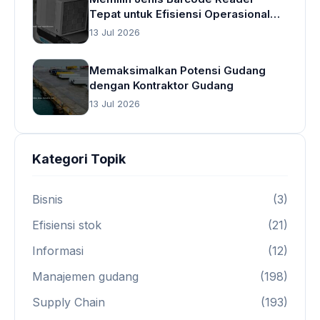
Tepat untuk Efisiensi Operasional
Gudang
13 Jul 2026
Memaksimalkan Potensi Gudang
dengan Kontraktor Gudang
13 Jul 2026
Kategori Topik
Bisnis
(3)
Efisiensi stok
(21)
Informasi
(12)
Manajemen gudang
(198)
Supply Chain
(193)