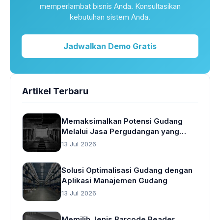
memperlambat bisnis Anda. Konsultasikan
kebutuhan sistem Anda.
Jadwalkan Demo Gratis
Artikel Terbaru
Memaksimalkan Potensi Gudang
Melalui Jasa Pergudangan yang
Cerdas
13 Jul 2026
Solusi Optimalisasi Gudang dengan
Aplikasi Manajemen Gudang
13 Jul 2026
Memilih Jenis Barcode Reader