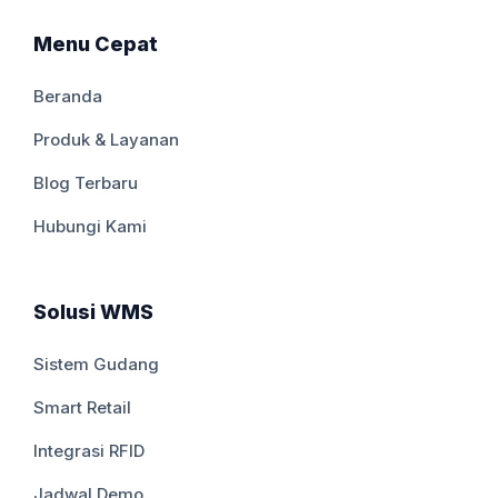
Menu Cepat
Beranda
Produk & Layanan
Blog Terbaru
Hubungi Kami
Solusi WMS
Sistem Gudang
Smart Retail
Integrasi RFID
Jadwal Demo