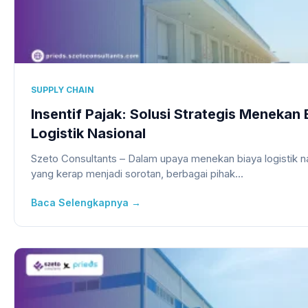
SUPPLY CHAIN
Insentif Pajak: Solusi Strategis Menekan 
Logistik Nasional
Szeto Consultants – Dalam upaya menekan biaya logistik n
yang kerap menjadi sorotan, berbagai pihak...
Baca Selengkapnya →