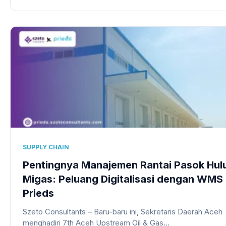
SUPPLY CHAIN
Pentingnya Manajemen Rantai Pasok Hul
Migas: Peluang Digitalisasi dengan WMS
Prieds
Szeto Consultants – Baru-baru ini, Sekretaris Daerah Aceh
menghadiri 7th Aceh Upstream Oil & Gas...