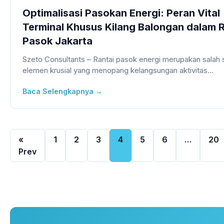
Optimalisasi Pasokan Energi: Peran Vital
Terminal Khusus Kilang Balongan dalam R
Pasok Jakarta
Szeto Consultants – Rantai pasok energi merupakan salah 
elemen krusial yang menopang kelangsungan aktivitas...
Baca Selengkapnya →
«
1
2
3
4
5
6
…
20
Prev