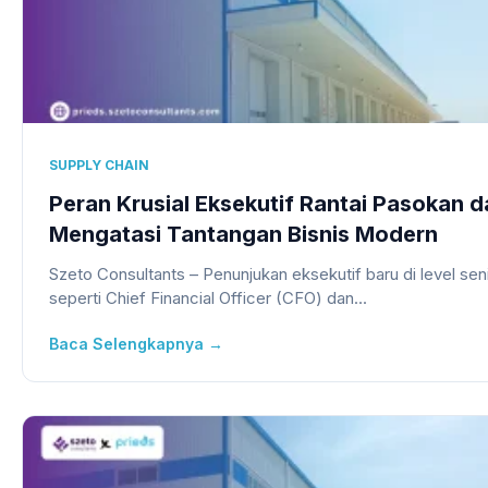
SUPPLY CHAIN
Peran Krusial Eksekutif Rantai Pasokan 
Mengatasi Tantangan Bisnis Modern
Szeto Consultants – Penunjukan eksekutif baru di level seni
seperti Chief Financial Officer (CFO) dan...
Baca Selengkapnya →